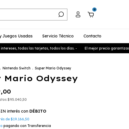
0
y Juegos Usadas
Servicio Técnico
Contacto
reses, todas las tarjetas, todos los días. -
El mejor precio garantizado, 
.
Nintendo Switch
.
Super Mario Odyssey
 Mario Odyssey
9,00
estos
$95.040,50
SIN interés con
DÉBITO
erés de
$19.166,50
to
pagando con Transferencia