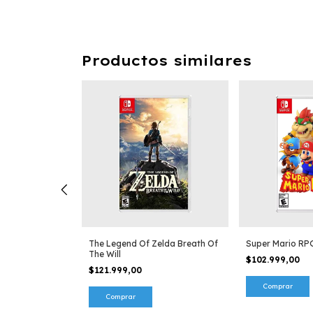
Productos similares
elda Tales Of A
The Legend Of Zelda Breath Of
Super Mario RP
The Will
$102.999,00
$121.999,00