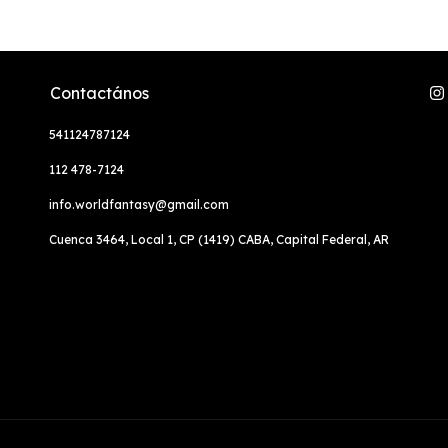
Contactános
541124787124
112 478-7124
info.worldfantasy@gmail.com
Cuenca 3464, Local 1, CP (1419) CABA, Capital Federal, AR