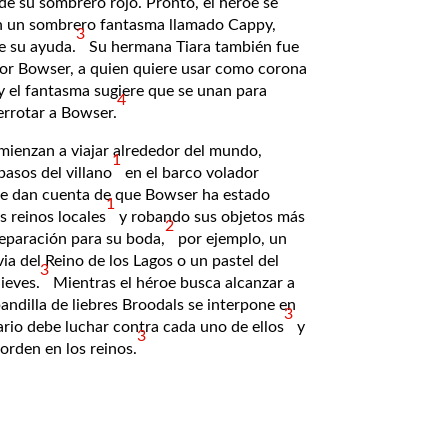
de su sombrero rojo. Pronto, el héroe se
n un sombrero fantasma llamado Cappy,
3
e su ayuda.
​ Su hermana Tiara también fue
or Bowser, a quien quiere usar como corona
 y el fantasma sugiere que se unan para
4
errotar a Bowser.
mienzan a viajar alrededor del mundo,
1
pasos del villano
​ en el barco volador
 se dan cuenta de que Bowser ha estado
1
s reinos locales
​ y robando sus objetos más
2
reparación para su boda,
​ por ejemplo, un
ia del Reino de los Lagos o un pastel del
3
ieves.
​ Mientras el héroe busca alcanzar a
andilla de liebres Broodals se interpone en
3
rio debe luchar contra cada uno de ellos
​ y
3
 orden en los reinos.