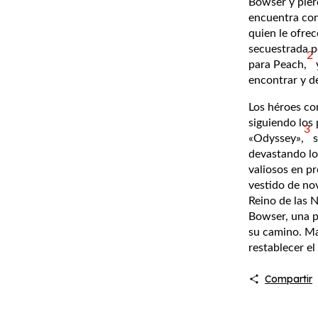
Bowser y pier
encuentra co
quien le ofrec
secuestrada p
2
para Peach,
​
encontrar y d
Los héroes co
siguiendo los 
3
«Odyssey»,
​
devastando lo
valiosos en p
vestido de nov
Reino de las N
Bowser, una p
su camino. Ma
restablecer el
Compartir