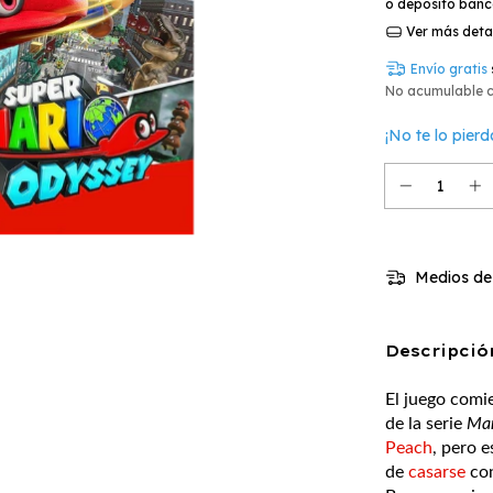
o depósito banc
Ver más deta
Envío gratis
No acumulable 
¡No te lo pierd
Medios de
Descripció
El juego comie
de la serie
Mar
Peach
, pero e
de
casarse
con