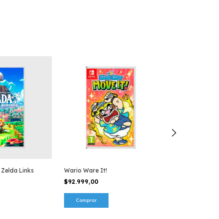
 Zelda Links
Wario Ware It!
Hogwarts Lega
$92.999,00
$92.999,00