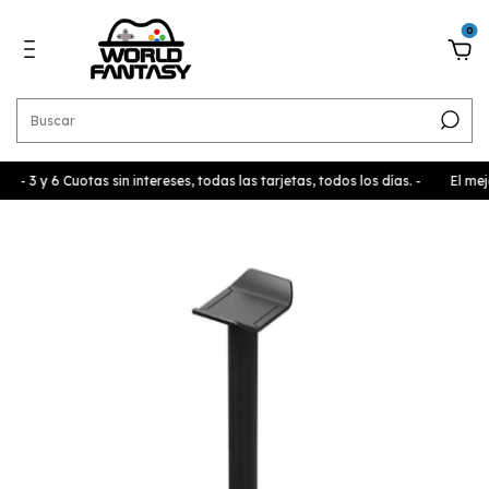
0
- 3 y 6 Cuotas sin intereses, todas las tarjetas, todos los días. -
El mejo