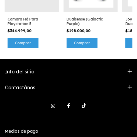
Camara Hd Para
Dualsense (Galactic
Joysti
Playstation 5
Purple)
Dualsh
$344.999,00
$198.000,00
$189.
Info del sitio
Contactános
Medios de pago