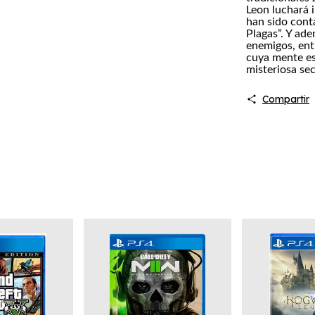
Leon luchará 
han sido cont
Plagas”. Y ad
enemigos, entr
cuya mente es
misteriosa sec
Compartir