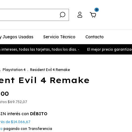
0
y Juegos Usadas
Servicio Técnico
Contacto
reses, todas las tarjetas, todos los días. -
El mejor precio garantizado, 
.
Playstation 4
.
Resident Evil 4 Remake
ent Evil 4 Remake
,00
estos
$69.752,07
SIN interés con
DÉBITO
erés de
$14.066,67
to
pagando con Transferencia