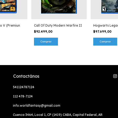
o V (Premiun
Call Of Duty Modern Warfire II
Hogwarts Lega
$92.499,00
$97.699,00
Contactános
541124787124
112 478-7124
info.worldfantasy@gmail.com
Cuenca 3464, Local 1, CP (1419) CABA, Capital Federal, AR