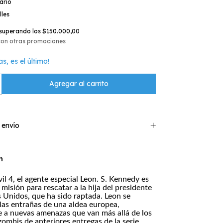
ario
lles
superando los
$150.000,00
con otras promociones
as, es el último!
 envío
n
il 4, el agente especial Leon. S. Kennedy es
misión para rescatar a la hija del presidente
s Unidos, que ha sido raptada. Leon se
 las entrañas de una aldea europea,
 a nuevas amenazas que van más allá de los
zombis de anteriores entregas de la serie.