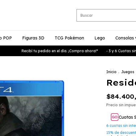
o POP
Figuras 3D
TCG Pokémon
Lego
Consolas 
Recibí tu pedido en el día. ¡Compra ahora!*
- 3 y 6 Cuotas sin inte
Inicio
.
Juegos
Resid
$84.400
Precio sin impu
Cuotas 
6
cuotas sin int
15% de descuen