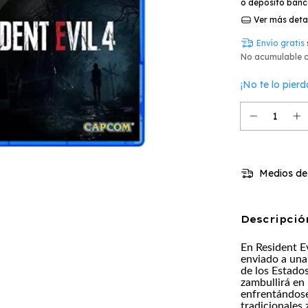
o depósito banc
Ver más deta
Envío gratis
No acumulable 
¡No te lo pierd
Medios de
Descripció
En Resident Ev
enviado a una 
de los Estado
zambullirá en
enfrentándose
tradicionales 