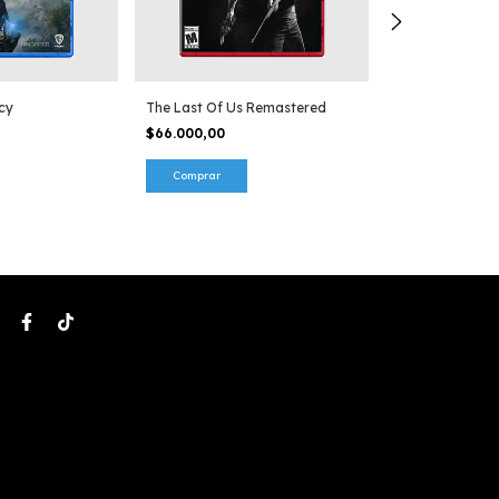
cy
The Last Of Us Remastered
Red Dead Rede
$66.000,00
$69.999,00