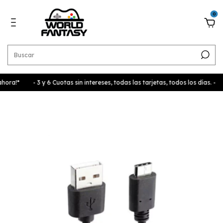
0
hora!*
- 3 y 6 Cuotas sin intereses, todas las tarjetas, todos los días. -