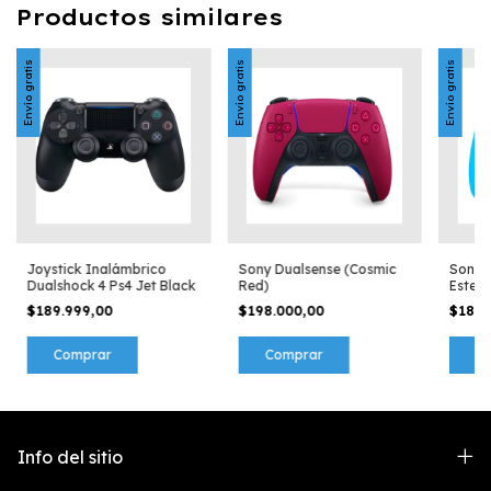
Productos similares
Envío gratis
Envío gratis
Envío gratis
Joystick Inalámbrico
Sony Dualsense (Cosmic
Sony D
Dualshock 4 Ps4 Jet Black
Red)
Estela
$189.999,00
$198.000,00
$184.
Info del sitio